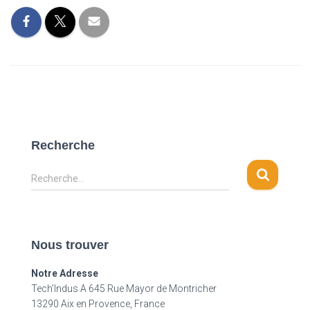
Recherche
R
Recherche…
e
c
h
e
Nous trouver
r
c
Notre Adresse
h
Tech'Indus A 645 Rue Mayor de Montricher
e
13290 Aix en Provence, France