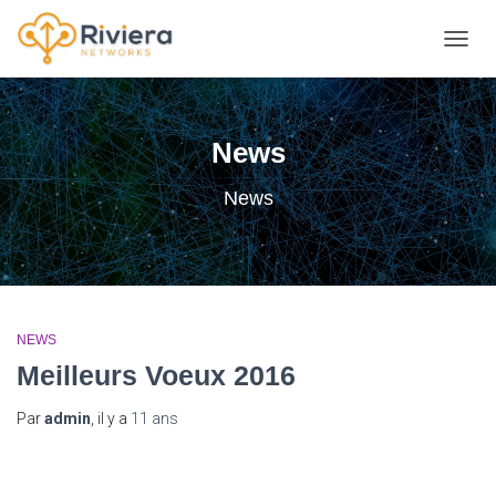
DÉPLI
News
News
NEWS
Meilleurs Voeux 2016
Par
admin
, il y a
11 ans