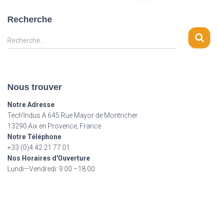
des
Recherche
publications
R
Recherche…
e
c
h
e
Nous trouver
r
c
Notre Adresse
h
Tech'Indus A 645 Rue Mayor de Montricher
e
13290 Aix en Provence, France
r
Notre Téléphone
+33 (0)4 42 21 77 01
:
Nos Horaires d'Ouverture
Lundi—Vendredi: 9:00 –18:00